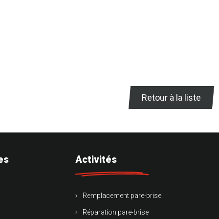
Retour à la liste
es
Activités
Remplacement pare-brise
Réparation pare-brise