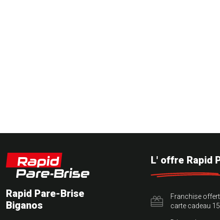
L' offre Rapid 
Rapid Pare-Brise
Franchise offer
Biganos
carte cadeau 15