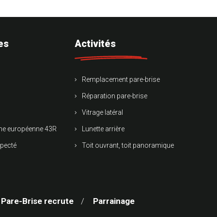
es
Activités
Remplacement pare-brise
Réparation pare-brise
Vitrage latéral
rme européenne 43R
Lunette arrière
specté
Toit ouvrant, toit panoramique
 Pare-Brise recrute
Parrainage