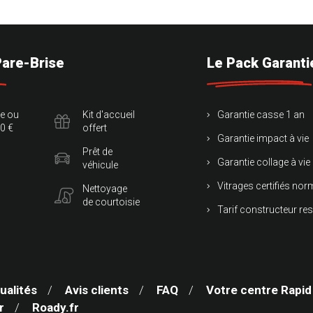
Pare-Brise
Le Pack Garanti
te ou
Kit d'accueil
Garantie casse 1 an
0 €
offert
Garantie impact à vie
Prêt de
Garantie collage à vie
véhicule
Vitrages certifiés no
Nettoyage
de courtoisie
Tarif constructeur re
ualités
Avis clients
FAQ
Votre centre Rapid
r
Roady.fr