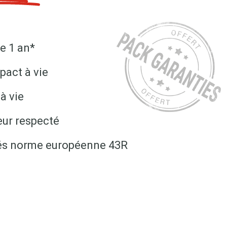
e 1 an*
pact à vie
à vie
eur respecté
fiés norme européenne 43R